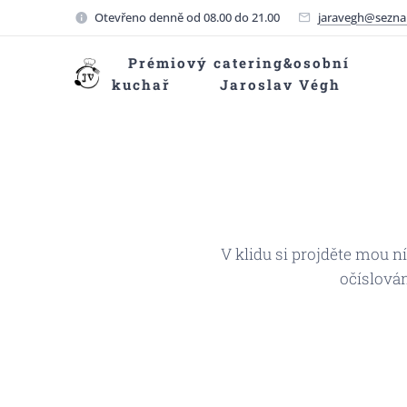
Otevřeno denně od 08.00 do 21.00
jaravegh@sezna
Prémiový catering&osobní
kuchař Jaroslav Végh
V klidu si projděte mou 
očíslová