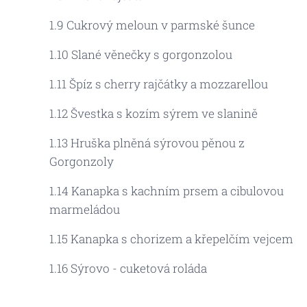
1.9 Cukrový meloun v parmské šunce
1.10 Slané věnečky s gorgonzolou
1.11 Špíz s cherry rajčátky a mozzarellou
1.12 Švestka s kozím sýrem ve slanině
1.13 Hruška plněná sýrovou pěnou z
Gorgonzoly
1.14 Kanapka s kachním prsem a cibulovou
marmeládou
1.15 Kanapka s chorizem a křepelčím vejcem
1.16 Sýrovo - cuketová roláda