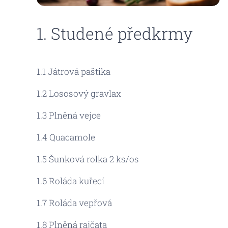
1. Studené předkrmy
1.1 Játrová paštika
1.2 Lososový gravlax
1.3 Plněná vejce
1.4 Quacamole
1.5 Šunková rolka 2 ks/os
1.6 Roláda kuřecí
1.7 Roláda vepřová
1.8 Plněná rajčata