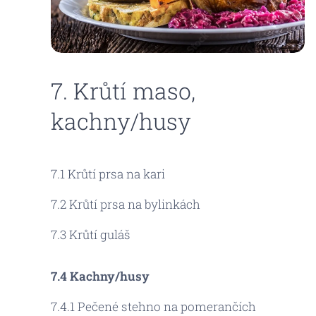
7. Krůtí maso,
kachny/husy
7.1 Krůtí prsa na kari
7.2 Krůtí prsa na bylinkách
7.3 Krůtí guláš
7.4 Kachny/husy
7.4.1 Pečené stehno na pomerančích